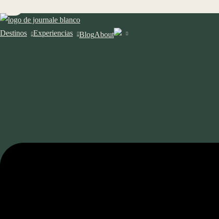
Destinos
Experiencias
Blog
About