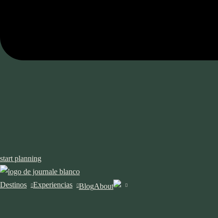
start planning
Destinos
Experiencias
Blog
About