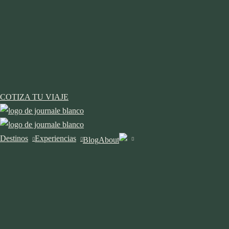
COTIZA TU VIAJE
Destinos
Experiencias
Blog
About