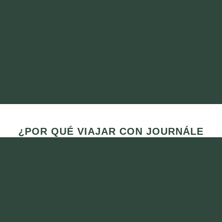
¿POR QUÉ VIAJAR CON JOURNÁLE
A SUDÁFRICA?
¿Has compartido alguna vez un momento de intimidad
con un rinoceronte negro en peligro de extinción? Tras el
Apartheid, Sudáfrica se ha convertido en un país brillante,
diverso e increíblemente moderno, así como en uno de los
mejores destinos de safari del continente (ya sea en