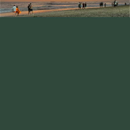
El lujo no siempre tiene que ser excesivo.
De hecho, algunos de los momentos más memorables de
un viaje suelen ser los más simples, elevados por la
intención. Un traslado perfectamente coordinado
después de un largo viaje. Un guía que da vida a un
destino de forma profundamente personal. Una reserva
en un restaurante que se convierte en un recuerdo para
toda la vida. No son necesariamente extravagantes por sí
solos, pero juntos crean algo excepcional.
Entonces, ¿qué define el lujo? No es el
exceso, sino la precisión.
Se trata de eliminar fricciones, de modo que tu tiempo