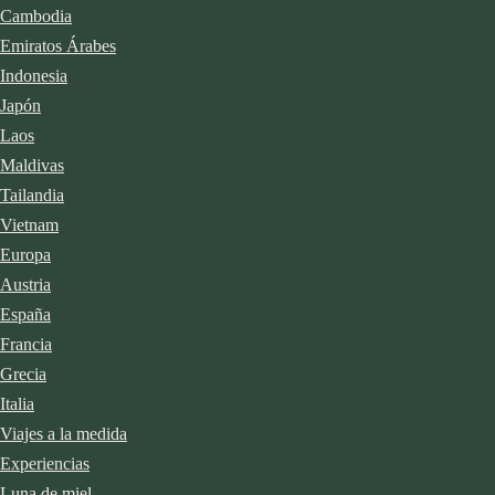
Cambodia
Emiratos Árabes
Indonesia
Japón
Laos
Maldivas
Tailandia
Vietnam
Europa
Austria
España
Francia
Grecia
Italia
Viajes a la medida
Experiencias
Luna de miel