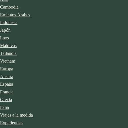
Cambodia
Emiratos Árabes
Indonesia
Japón
Laos
Maldivas
Tailandia
Vietnam
Europa
Austria
España
Francia
Grecia
Italia
Viajes a la medida
Experiencias