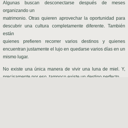
Algunas buscan desconectarse después de meses
organizando un
matrimonio. Otras quieren aprovechar la oportunidad para
descubrir una cultura completamente diferente. También
están
quienes prefieren recorrer varios destinos y quienes
encuentran justamente el lujo en quedarse varios días en un
mismo lugar.
No existe una única manera de vivir una luna de miel. Y,
precisamente por eso, tampoco existe un destino perfecto.
Lo que sí existe es un viaje que responda al
momento
que está viviendo cada pareja.
Aquí es donde el diseño
cobra verdadero valor.