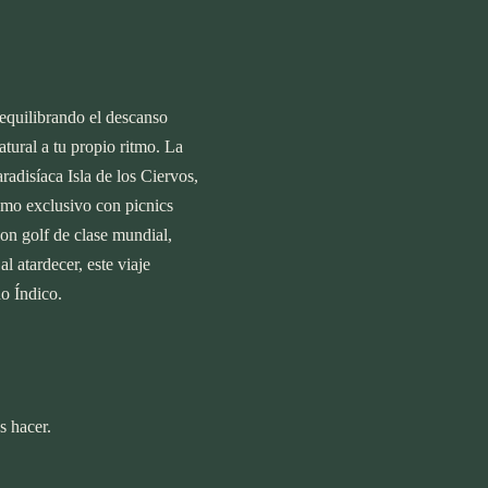
, equilibrando el descanso
atural a tu propio ritmo. La
adisíaca Isla de los Ciervos,
smo exclusivo con picnics
n golf de clase mundial,
l atardecer, este viaje
o Índico.
s hacer.