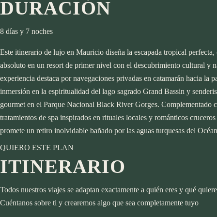
Europa
DURACIÓN
Japón
Austria
Laos
España
Maldivas
8 días y 7 noches
Francia
Experiencias
Tailandia
Este itinerario de lujo en Mauricio diseña la escapada tropical perfecta
Grecia
Luna de miel
FAQs
Vietnam
absoluto en un resort de primer nivel con el descubrimiento cultural y n
Italia
Pareja
Newsletter
Europa
experiencia destaca por navegaciones privadas en catamarán hacia la par
Viajes a la medida
Familiar
Blog
About
Instagram
Austria
inmersión en la espiritualidad del lago sagrado Grand Bassin y senderi
España
gourmet en el Parque Nacional Black River Gorges. Complementado co
Francia
Experiencias
tratamientos de spa inspirados en rituales locales y románticos cruceros a
Grecia
Luna de miel
FAQs
promete un retiro inolvidable bañado por las aguas turquesas del Océan
Italia
Pareja
Newsletter
Viajes a la medida
QUIERO ESTE PLAN
Familiar
Blog
About
Instagram
ITINERARIO
Todos nuestros viajes se adaptan exactamente a quién eres y qué quiere
Cuéntanos sobre ti y crearemos algo que sea completamente tuyo