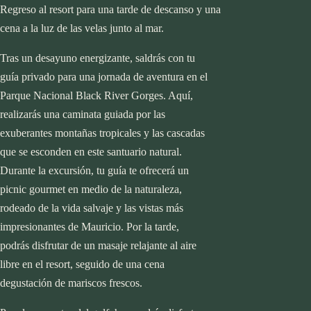
Regreso al resort para una tarde de descanso y una
Destinos
cena a la luz de las velas junto al mar.
África
Botsuana
Tras un desayuno energizante, saldrás con tu
start planning
Egipto
guía privado para una jornada de aventura en el
Islas Mauricio
Parque Nacional Black River Gorges. Aquí,
Kenia
Destinos
realizarás una caminata guiada por las
Marruecos
África
exuberantes montañas tropicales y las cascadas
Namibia
Botsuana
que se esconden en este santuario natural.
Seychelles
Egipto
Durante la excursión, tu guía te ofrecerá un
Sudáfrica
Islas Mauricio
picnic gourmet en medio de la naturaleza,
Tanzania y Zanzíbar
Kenia
rodeado de la vida salvaje y las vistas más
Asia
Marruecos
impresionantes de Mauricio. Por la tarde,
Cambodia
Namibia
podrás disfrutar de un masaje relajante al aire
Emiratos Árabes
Seychelles
libre en el resort, seguido de una cena
Indonesia
Sudáfrica
degustación de mariscos frescos.
Japón
Tanzania y Zanzíbar