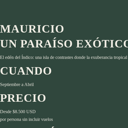
Islas Mauricio
Kenia
Destinos
Marruecos
África
MAURICIO
Namibia
Botsuana
Seychelles
Egipto
UN PARAÍSO EXÓTIC
Sudáfrica
Islas Mauricio
Tanzania y Zanzíbar
Kenia
El edén del Índico: una isla de contrastes donde la exuberancia tropical 
Asia
Marruecos
CUANDO
Cambodia
Namibia
Emiratos Árabes
Seychelles
Indonesia
Sudáfrica
Septiembre a Abril
Japón
Tanzania y Zanzíbar
PRECIO
Laos
Asia
Maldivas
Cambodia
Desde $8.500 USD
Tailandia
Emiratos Árabes
por persona sin incluir vuelos
Vietnam
Indonesia