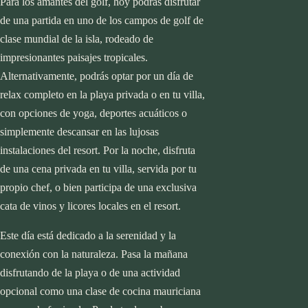
Laos
Para los amantes del golf, hoy podrás disfrutar
Asia
Maldivas
de una partida en uno de los campos de golf de
Cambodia
Tailandia
clase mundial de la isla, rodeado de
Emiratos Árabes
Vietnam
impresionantes paisajes tropicales.
Indonesia
Europa
Alternativamente, podrás optar por un día de
Japón
Austria
relax completo en la playa privada o en tu villa,
Laos
España
con opciones de yoga, deportes acuáticos o
Maldivas
Francia
Experiencias
simplemente descansar en las lujosas
Tailandia
Grecia
Luna de miel
FAQs
instalaciones del resort. Por la noche, disfruta
Vietnam
Italia
Pareja
Newsletter
de una cena privada en tu villa, servida por tu
Europa
Viajes a la medida
Familiar
Blog
About
Instagram
propio chef, o bien participa de una exclusiva
Austria
cata de vinos y licores locales en el resort.
España
Francia
Experiencias
Este día está dedicado a la serenidad y la
Grecia
Luna de miel
FAQs
conexión con la naturaleza. Pasa la mañana
Italia
Pareja
Newsletter
disfrutando de la playa o de una actividad
Viajes a la medida
Familiar
Blog
About
Instagram
opcional como una clase de cocina mauriciana