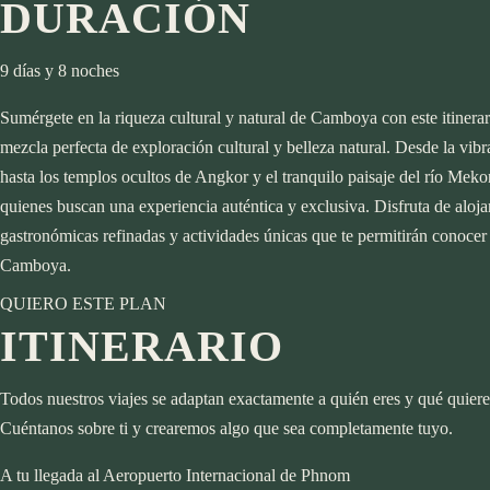
Europa
DURACIÓN
Japón
Austria
Laos
España
Maldivas
9 días y 8 noches
Francia
Experiencias
Tailandia
Sumérgete en la riqueza cultural y natural de Camboya con este itinerar
Grecia
Luna de miel
FAQs
Vietnam
mezcla perfecta de exploración cultural y belleza natural. Desde la vi
Italia
Pareja
Newsletter
Europa
hasta los templos ocultos de Angkor y el tranquilo paisaje del río Mekon
Viajes a la medida
Familiar
Blog
About
Instagram
Austria
quienes buscan una experiencia auténtica y exclusiva. Disfruta de aloja
España
gastronómicas refinadas y actividades únicas que te permitirán conocer
Francia
Experiencias
Camboya.
Grecia
Luna de miel
FAQs
Italia
QUIERO ESTE PLAN
Pareja
Newsletter
ITINERARIO
Viajes a la medida
Familiar
Blog
About
Instagram
Todos nuestros viajes se adaptan exactamente a quién eres y qué quiere
Cuéntanos sobre ti y crearemos algo que sea completamente tuyo.
A tu llegada al Aeropuerto Internacional de Phnom