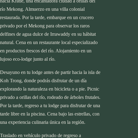
hacia Kratie, una encantadora ciudad a orillas del
río Mekong. Almuerzo en una villa colonial
restaurada. Por la tarde, embarque en un crucero
privado por el Mekong para observar los raros
delfines de agua dulce de Irrawaddy en su hábitat
natural. Cena en un restaurante local especializado
en productos frescos del río. Alojamiento en un
lujoso eco-lodge junto al río.
Desayuno en tu lodge antes de partir hacia la isla de
Koh Trong, donde podrás disfrutar de un día
explorando la naturaleza en bicicleta o a pie. Picnic
privado a orillas del río, rodeado de árboles frutales.
Por la tarde, regreso a tu lodge para disfrutar de una
tarde libre en la piscina. Cena bajo las estrellas, con
una experiencia culinaria única en la región.
Traslado en vehículo privado de regreso a