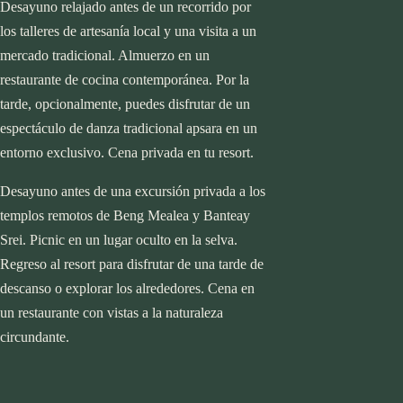
Desayuno relajado antes de un recorrido por
Destinos
los talleres de artesanía local y una visita a un
África
mercado tradicional. Almuerzo en un
Botsuana
restaurante de cocina contemporánea. Por la
start planning
Egipto
tarde, opcionalmente, puedes disfrutar de un
Islas Mauricio
espectáculo de danza tradicional apsara en un
Kenia
Destinos
entorno exclusivo. Cena privada en tu resort.
Marruecos
África
Namibia
Botsuana
Desayuno antes de una excursión privada a los
Seychelles
Egipto
templos remotos de Beng Mealea y Banteay
Sudáfrica
Islas Mauricio
Srei. Picnic en un lugar oculto en la selva.
Tanzania y Zanzíbar
Kenia
Regreso al resort para disfrutar de una tarde de
Asia
Marruecos
descanso o explorar los alrededores. Cena en
Cambodia
Namibia
un restaurante con vistas a la naturaleza
Emiratos Árabes
Seychelles
circundante.
Indonesia
Sudáfrica
Japón
Tanzania y Zanzíbar