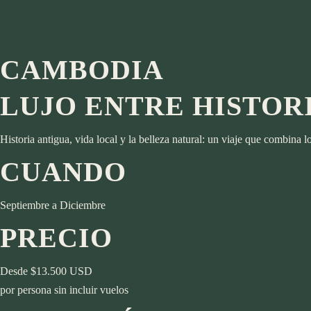
Islas Mauricio
Kenia
Destinos
Marruecos
África
CAMBODIA
Namibia
Botsuana
Seychelles
Egipto
LUJO ENTRE HISTOR
Sudáfrica
Islas Mauricio
Tanzania y Zanzíbar
Kenia
Historia antigua, vida local y la belleza natural: un viaje que combina 
Asia
Marruecos
CUANDO
Cambodia
Namibia
Emiratos Árabes
Seychelles
Indonesia
Sudáfrica
Septiembre a Diciembre
Japón
Tanzania y Zanzíbar
PRECIO
Laos
Asia
Maldivas
Cambodia
Desde $13.500 USD
Tailandia
Emiratos Árabes
por persona sin incluir vuelos
Vietnam
Indonesia